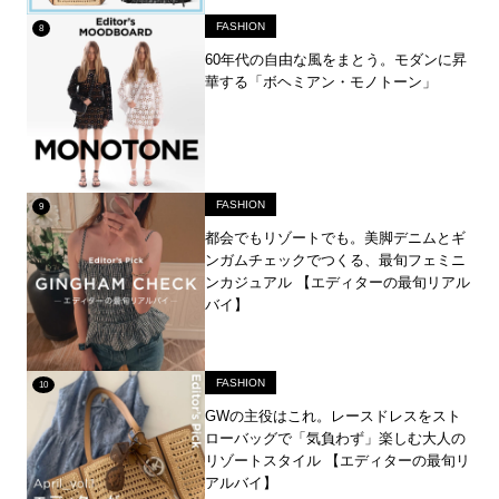
FASHION
60年代の自由な風をまとう。モダンに昇
華する「ボヘミアン・モノトーン」
FASHION
都会でもリゾートでも。美脚デニムとギ
ンガムチェックでつくる、最旬フェミニ
ンカジュアル 【エディターの最旬リアル
バイ】
FASHION
GWの主役はこれ。レースドレスをスト
ローバッグで「気負わず」楽しむ大人の
リゾートスタイル 【エディターの最旬リ
アルバイ】