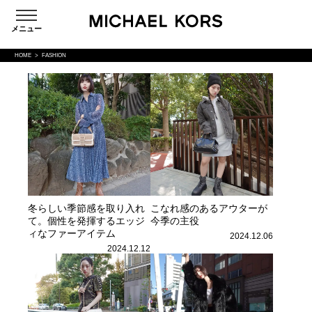
メニュー
Skip
HOME
FASHION
to
content
冬らしい季節感を取り入れ
こなれ感のあるアウターが
て。個性を発揮するエッジ
今季の主役
ィなファーアイテム
2024.12.06
2024.12.12