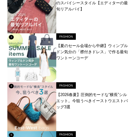
のスパイシースタイル【エディターの最
旬リアルバイ】
FASHION
【夏のセール会場から中継】ウィンブル
ドン気分の「襟付きドレス」で作る最旬
ワントーンコーデ
FASHION
【2026春夏】圧倒的モードな“横長”シル
エット。今狙うべきイーストウエストバ
ッグ3選
FASHION